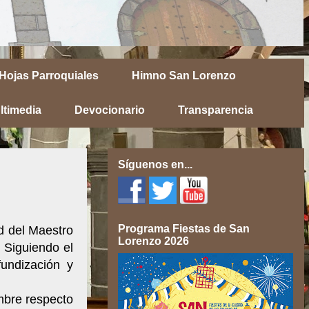
Hojas Parroquiales
Himno San Lorenzo
ltimedia
Devocionario
Transparencia
Síguenos en...
Programa Fiestas de San
d del Maestro
Lorenzo 2026
 Siguiendo el
undización y
mbre respecto