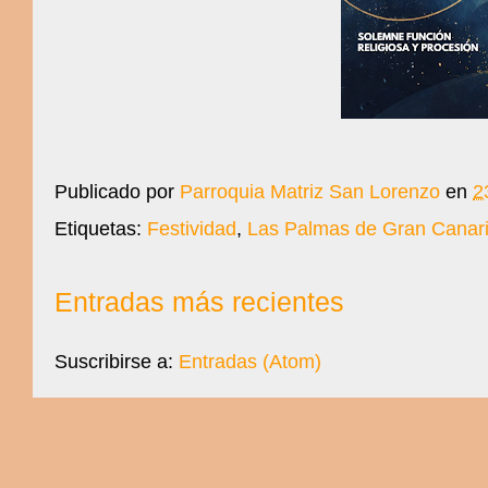
Publicado por
Parroquia Matriz San Lorenzo
en
2
Etiquetas:
Festividad
,
Las Palmas de Gran Canar
Entradas más recientes
Suscribirse a:
Entradas (Atom)