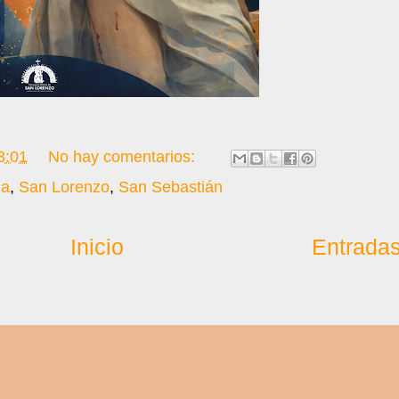
3:01
No hay comentarios:
ia
,
San Lorenzo
,
San Sebastián
Inicio
Entradas