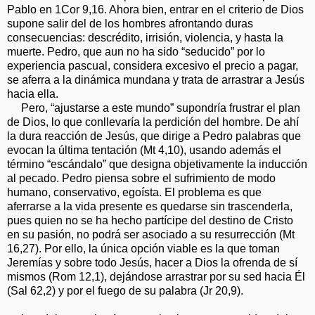
Pablo en 1Cor 9,16. Ahora bien, entrar en el criterio de Dios
supone salir del de los hombres afrontando duras
consecuencias: descrédito, irrisión, violencia, y hasta la
muerte. Pedro, que aun no ha sido “seducido” por lo
experiencia pascual, considera excesivo el precio a pagar,
se aferra a la dinámica mundana y trata de arrastrar a Jesús
hacia ella.
Pero, “ajustarse a este mundo” supondría frustrar el plan
de Dios, lo que conllevaría la perdición del hombre. De ahí
la dura reacción de Jesús, que dirige a Pedro palabras que
evocan la última tentación (Mt 4,10), usando además el
término “escándalo” que designa objetivamente la inducción
al pecado. Pedro piensa sobre el sufrimiento de modo
humano, conservativo, egoísta. El problema es que
aferrarse a la vida presente es quedarse sin trascenderla,
pues quien no se ha hecho partícipe del destino de Cristo
en su pasión, no podrá ser asociado a su resurrección (Mt
16,27). Por ello, la única opción viable es la que toman
Jeremías y sobre todo Jesús, hacer a Dios la ofrenda de sí
mismos (Rom 12,1), dejándose arrastrar por su sed hacia Él
(Sal 62,2) y por el fuego de su palabra (Jr 20,9).