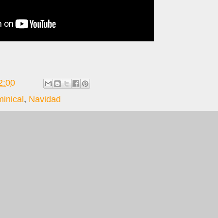
2:00
minical
,
Navidad