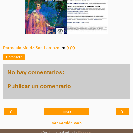
Parroquia Matriz San Lorenzo
en
9:00
Compartir
No hay comentarios:
Publicar un comentario
‹
›
Inicio
Ver versión web
Con la tecnología de
Blogger
.