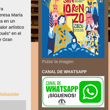
ra
eresa María
ra en un
lor artístico
pués" en el
e Gran
Pulse la imagen
CANAL DE WHATSAPP
Sebastián