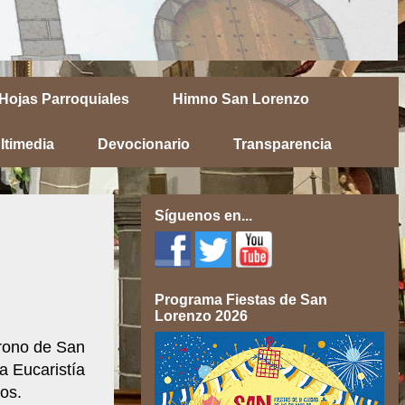
Hojas Parroquiales
Himno San Lorenzo
ltimedia
Devocionario
Transparencia
Síguenos en...
Programa Fiestas de San
Lorenzo 2026
rono de San
a Eucaristía
os.