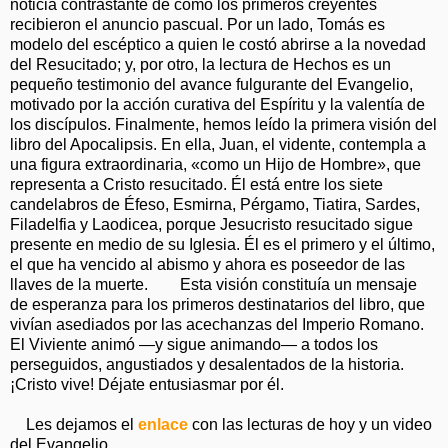
noticia contrastante de cómo los primeros creyentes
recibieron el anuncio pascual. Por un lado, Tomás es
modelo del escéptico a quien le costó abrirse a la novedad
del Resucitado; y, por otro, la lectura de Hechos es un
pequeño testimonio del avance fulgurante del Evangelio,
motivado por la acción curativa del Espíritu y la valentía de
los discípulos. Finalmente, hemos leído la primera visión del
libro del Apocalipsis. En ella, Juan, el vidente, contempla a
una figura extraordinaria, «como un Hijo de Hombre», que
representa a Cristo resucitado. Él está entre los siete
candelabros de Éfeso, Esmirna, Pérgamo, Tiatira, Sardes,
Filadelfia y Laodicea, porque Jesucristo resucitado sigue
presente en medio de su Iglesia. Él es el primero y el último,
el que ha vencido al abismo y ahora es poseedor de las
llaves de la muerte. Esta visión constituía un mensaje
de esperanza para los primeros destinatarios del libro, que
vivían asediados por las acechanzas del Imperio Romano.
El Viviente animó —y sigue animando— a todos los
perseguidos, angustiados y desalentados de la historia.
¡Cristo vive! Déjate entusiasmar por él.
Les dejamos el
enlace
con las lecturas de hoy y un video
del Evangelio.